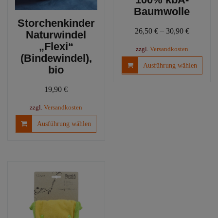
Baumwolle
Storchenkinder
26,50
€
–
30,90
€
Naturwindel
„Flexi“
zzgl.
Versandkosten
(Bindewindel),
Diese
Ausführung wählen
bio
Produ
weist
19,90
€
mehre
Varia
zzgl.
Versandkosten
auf.
Dieses
Ausführung wählen
Die
Produkt
Optio
weist
könn
mehrere
auf
Varianten
der
auf.
Produ
Die
gewäh
Optionen
werd
können
auf