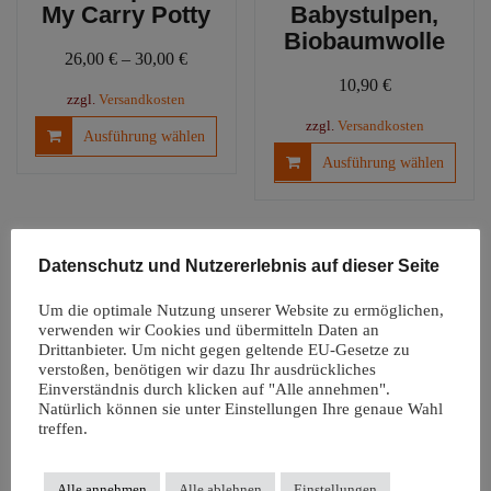
My Carry Potty
Babystulpen,
Biobaumwolle
26,00
€
–
30,00
€
10,90
€
zzgl.
Versandkosten
Dieses
zzgl.
Versandkosten
Ausführung wählen
Produkt
Diese
Ausführung wählen
weist
Produ
mehrere
weist
Varianten
mehre
auf.
Varia
Datenschutz und Nutzererlebnis auf dieser Seite
Die
auf.
Optionen
Die
Um die optimale Nutzung unserer Website zu ermöglichen,
können
Optio
verwenden wir Cookies und übermitteln Daten an
auf
könn
Drittanbieter. Um nicht gegen geltende EU-Gesetze zu
der
verstoßen, benötigen wir dazu Ihr ausdrückliches
auf
Einverständnis durch klicken auf "Alle annehmen".
Produktseite
der
Natürlich können sie unter Einstellungen Ihre genaue Wahl
Windelfreiunterl
gewählt
Produ
treffen.
age |
werden
gewäh
Autositzauflage
werd
Snappi
Alle annehmen
Alle ablehnen
Einstellungen