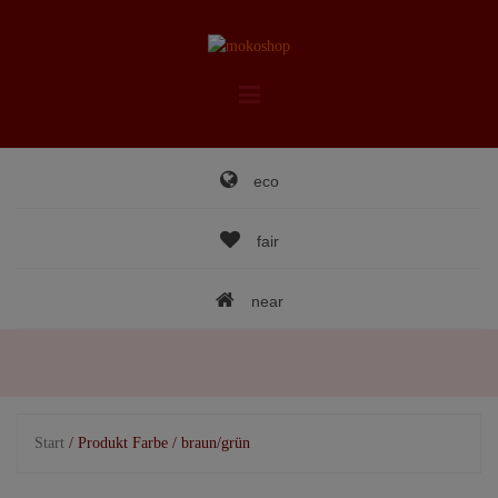
Skip
to
content
eco
fair
near
Start
/ Produkt Farbe / braun/grün