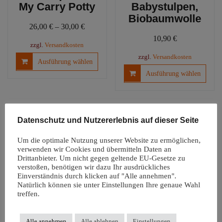
My Carry Potty
Babystulpen,
Biobaumwolle
26,00
€
–
30,00
€
10,90
€
zzgl.
Versandkosten
Dieses
zzgl.
Versandkosten
Ausführung wählen
Produkt
Diese
Ausführung wählen
weist
Produ
mehrere
weist
Varianten
mehre
auf.
Varia
Datenschutz und Nutzererlebnis auf dieser Seite
Die
auf.
Optionen
Die
Um die optimale Nutzung unserer Website zu ermöglichen,
können
Optio
verwenden wir Cookies und übermitteln Daten an
auf
könn
Drittanbieter. Um nicht gegen geltende EU-Gesetze zu
der
verstoßen, benötigen wir dazu Ihr ausdrückliches
auf
Einverständnis durch klicken auf "Alle annehmen".
Produktseite
der
Natürlich können sie unter Einstellungen Ihre genaue Wahl
Windelfreiunterl
gewählt
Produ
treffen.
age |
werden
gewäh
Autositzauflage
werd
Snappi
Alle annehmen
Alle ablehnen
Einstellungen