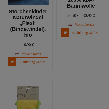
Baumwolle
Storchenkinder
26,50
€
–
30,90
€
Naturwindel
„Flexi“
zzgl.
Versandkosten
(Bindewindel),
Diese
Ausführung wählen
bio
Produ
weist
19,90
€
mehre
Varia
zzgl.
Versandkosten
auf.
Dieses
Ausführung wählen
Die
Produkt
Optio
weist
könn
mehrere
auf
Varianten
der
auf.
Produ
Die
gewäh
Optionen
werd
können
auf