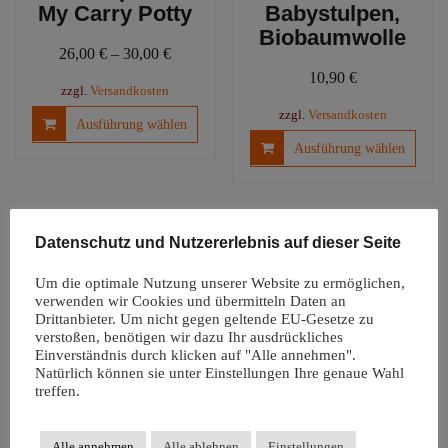
My Carry Potty
Babystulpen,
Biobaumwolle
26,00
€
–
30,00
€
10,90
€
zzgl.
Versandkosten
Dieses
zzgl.
Versandkosten
Ausführung wählen
Produkt
Diese
Ausführung wählen
weist
Produ
mehrere
weist
Varianten
mehre
auf.
Varia
Datenschutz und Nutzererlebnis auf dieser Seite
Die
auf.
Optionen
Die
Um die optimale Nutzung unserer Website zu ermöglichen,
können
Optio
verwenden wir Cookies und übermitteln Daten an
auf
könn
Drittanbieter. Um nicht gegen geltende EU-Gesetze zu
der
verstoßen, benötigen wir dazu Ihr ausdrückliches
auf
Einverständnis durch klicken auf "Alle annehmen".
Produktseite
der
Natürlich können sie unter Einstellungen Ihre genaue Wahl
Windelfreiunterl
gewählt
Produ
treffen.
age |
werden
gewäh
Autositzauflage
werd
Snappi
Alle annehmen
Alle ablehnen
Einstellungen