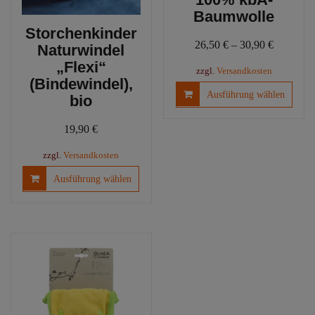
Baumwolle
Storchenkinder
26,50
€
–
30,90
€
Naturwindel
„Flexi“
zzgl.
Versandkosten
(Bindewindel),
Diese
Ausführung wählen
bio
Produ
weist
19,90
€
mehre
Varia
zzgl.
Versandkosten
auf.
Dieses
Ausführung wählen
Die
Produkt
Optio
weist
könn
mehrere
auf
Varianten
der
auf.
Produ
Die
gewäh
Optionen
werd
können
auf