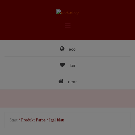
Skip
to
content
eco
fair
near
Start
/ Produkt Farbe / Igel blau