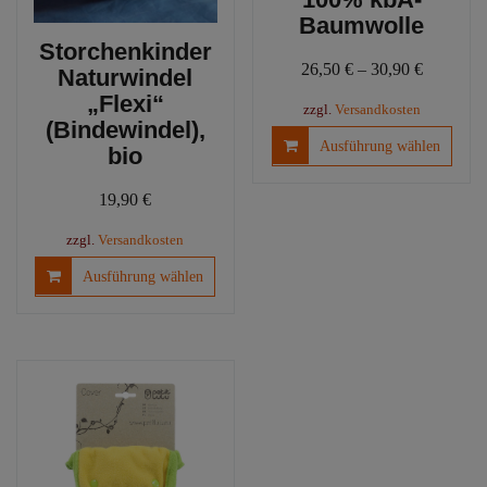
Baumwolle
Storchenkinder
26,50
€
–
30,90
€
Naturwindel
„Flexi“
zzgl.
Versandkosten
(Bindewindel),
Diese
Ausführung wählen
bio
Produ
weist
19,90
€
mehre
Varia
zzgl.
Versandkosten
auf.
Dieses
Ausführung wählen
Die
Produkt
Optio
weist
könn
mehrere
auf
Varianten
der
auf.
Produ
Die
gewäh
Optionen
werd
können
auf