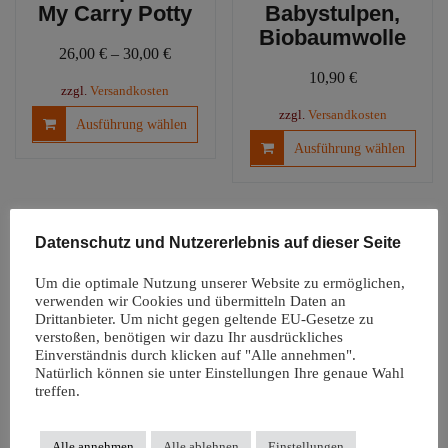
My Carry Potty
Babystulpen,
Biobaumwolle
26,00
€
–
30,00
€
10,90
€
zzgl.
Versandkosten
Dieses
zzgl.
Versandkosten
Ausführung wählen
Produkt
Diese
Ausführung wählen
weist
Produ
mehrere
weist
Varianten
mehre
auf.
Varia
Datenschutz und Nutzererlebnis auf dieser Seite
Die
auf.
Optionen
Die
Um die optimale Nutzung unserer Website zu ermöglichen,
können
Optio
verwenden wir Cookies und übermitteln Daten an
auf
könn
Drittanbieter. Um nicht gegen geltende EU-Gesetze zu
der
verstoßen, benötigen wir dazu Ihr ausdrückliches
auf
Einverständnis durch klicken auf "Alle annehmen".
Produktseite
der
Natürlich können sie unter Einstellungen Ihre genaue Wahl
Windelfreiunterl
gewählt
Produ
treffen.
age |
werden
gewäh
Autositzauflage
werd
Snappi
Alle annehmen
Alle ablehnen
Einstellungen