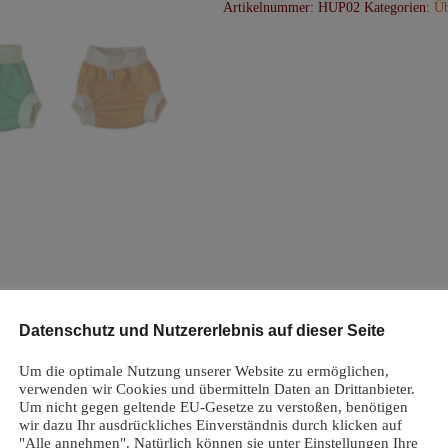
Artikelnummer:
HUP02
Kategorien:
Üb
PUL
mit
Fleecebündchen
Menge
Datenschutz und Nutzererlebnis auf dieser Seite
ktsicherheit
Rezensionen (0)
Um die optimale Nutzung unserer Website zu ermöglichen,
verwenden wir Cookies und übermitteln Daten an Drittanbieter.
Um nicht gegen geltende EU-Gesetze zu verstoßen, benötigen
wir dazu Ihr ausdrückliches Einverständnis durch klicken auf
"Alle annehmen". Natürlich können sie unter Einstellungen Ihre