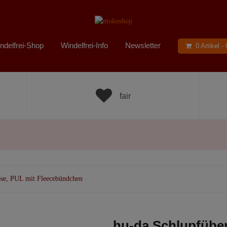
ndelfrei-Shop
Windelfrei-Info
Newsletter
0 Artikel -
fair
ose, PUL mit Fleecebündchen
hu-da Schlupfübe