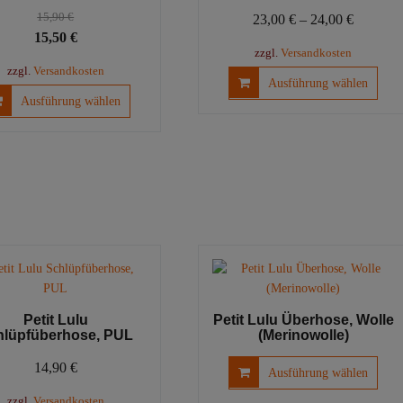
15,90
€
23,00
€
–
24,00
€
Ursprünglicher
Aktueller
15,50
€
zzgl.
Versandkosten
Preis
Preis
zzgl.
Versandkosten
Dies
war:
ist:
Ausführung wählen
Dieses
Prod
Ausführung wählen
15,90 €
15,50 €.
Produkt
weist
weist
mehr
mehrere
Vari
Varianten
auf.
auf.
Die
Die
Opti
Optionen
könn
können
auf
auf
der
der
Prod
Produktseite
gewä
Petit Lulu
Petit Lulu Überhose, Wolle
gewählt
werd
hlüpfüberhose, PUL
(Merinowolle)
werden
Dies
14,90
€
Ausführung wählen
Prod
zzgl.
Versandkosten