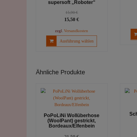
supersoft „Roboter“
15,90
€
Ursprünglicher
Aktueller
15,50
€
Preis
Preis
zzgl.
Versandkosten
war:
ist:
Dieses
Ausführung wählen
15,90 €
15,50 €.
Produkt
weist
mehrere
Varianten
Ähnliche Produkte
auf.
Die
Optionen
können
auf
der
Produktseite
Sc
PoPoLiNi Wollüberhose
gewählt
(WoolPant) gestrickt,
Bordeaux/Elfenbein
werden
21,50
€