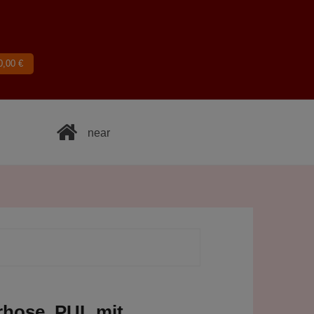
0,00
€
near
rhose, PUL mit