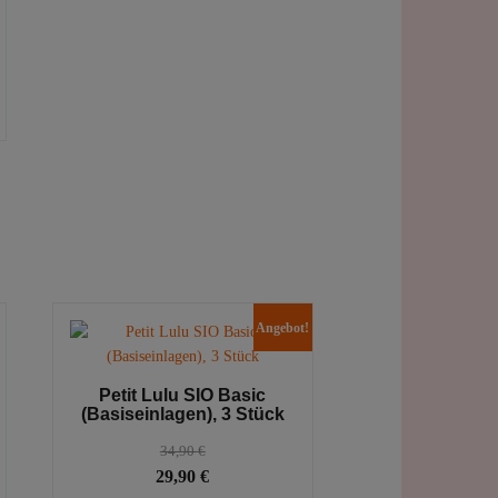
es
ukt
ere
anten
onen
en
Angebot!
uktseite
hlt
Petit Lulu SIO Basic
en
(Basiseinlagen), 3 Stück
es
34,90
€
Ursprünglicher
Aktueller
ukt
29,90
€