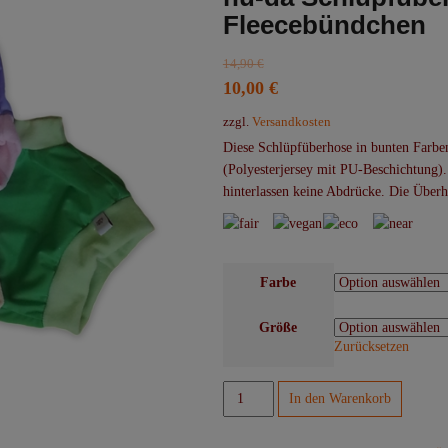
Fleecebündchen
14,90
€
Ursprünglicher
Aktueller
10,00
€
Preis
Preis
zzgl.
Versandkosten
war:
ist:
Diese Schlüpfüberhose in bunten Farb
14,90 €
10,00 €.
(Polyesterjersey mit PU-Beschichtung)
hinterlassen keine Abdrücke. Die Überho
Farbe
Größe
Zurücksetzen
hu-
In den Warenkorb
da
Schlupfüberhose,