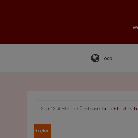
Skip
to
content
Wi
eco
Start
/
Stoffwindeln
/
Überhosen
/ hu-da Schlupfüberh
Angebot!