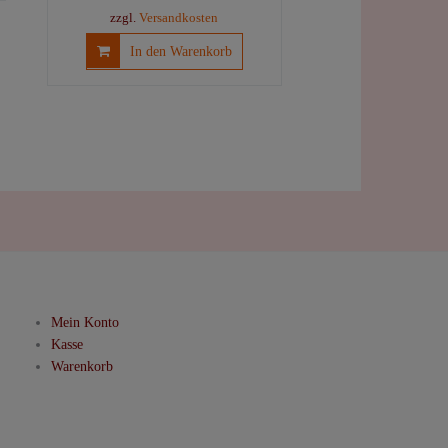
Preis
Preis
zzgl.
Versandkosten
ere
war:
ist:
anten
In den Warenkorb
34,90 €
29,90 €.
onen
en
uktseite
hlt
en
Mein Konto
Kasse
Warenkorb