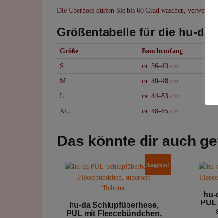
Die Überhose dürfen Sie bis 60 Grad waschen, verwenden S
Größentabelle für die hu-da
Größe
Bauchumfang
S
ca. 36–43 cm
M
ca. 40–48 cm
L
ca. 44–53 cm
XL
ca. 48–55 cm
Das könnte dir auch ge
Angebot!
hu-
PUL 
hu-da Schlupfüberhose,
PUL mit Fleecebündchen,